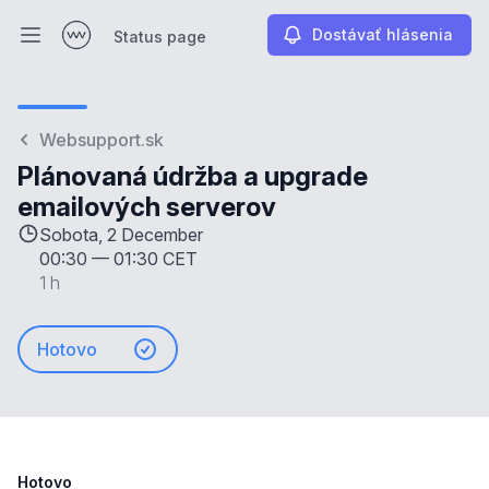
Dostávať hlásenia
Status page
Otvoriť hlavné menu
Status page
Websupport.sk
Plánovaná údržba a upgrade
emailových serverov
Sobota, 2 December
00:30
—
01:30 CET
1 h
Hotovo
Hotovo