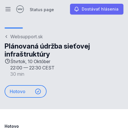
Dostávať hlásenia
Status page
Otvoriť hlavné menu
Status page
Websupport.sk
Plánovaná údržba sieťovej
infraštruktúry
Štvrtok, 10 Október
22:00
—
22:30 CEST
30 min
Hotovo
Hotovo