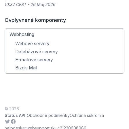
10:37 CEST - 26 Máj 2026
Ovplyvnené komponenty
Webhosting
Webové servery
Databázové servery
E-mailové servery
Biznis Mail
© 2026
|
Status API
Obchodné podmienky
Ochrana súkromia
Twitter
Facebook
helpdesk@websupport.sk
+421220608080