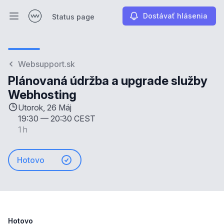
Dostávať hlásenia
Status page
Otvoriť hlavné menu
Status page
Websupport.sk
Plánovaná údržba a upgrade služby
Webhosting
Utorok, 26 Máj
19:30
—
20:30 CEST
1 h
Hotovo
Hotovo