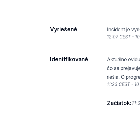
Vyriešené
Incident je vy
12:07 CEST - 1
Identifikované
Aktuálne evid
čo sa prejavuj
riešia. O prog
11:23 CEST - 1
Začiatok:
11: