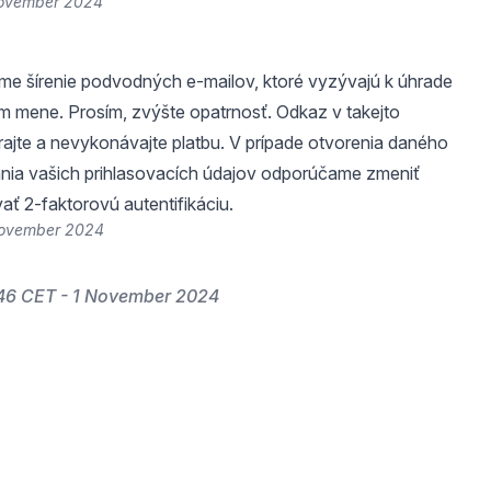
November 2024
me šírenie podvodných e-mailov, ktoré vyzývajú k úhrade
m mene. Prosím, zvýšte opatrnosť. Odkaz v takejto
ajte a nevykonávajte platbu. V prípade otvorenia daného
nia vašich prihlasovacích údajov odporúčame zmeniť
vať 2-faktorovú autentifikáciu.
November 2024
46 CET - 1 November 2024