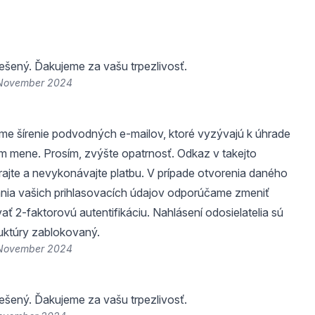
riešený. Ďakujeme za vašu trpezlivosť.
 November 2024
me šírenie podvodných e-mailov, ktoré vyzývajú k úhrade
m mene. Prosím, zvýšte opatrnosť. Odkaz v takejto
ajte a nevykonávajte platbu. V prípade otvorenia daného
nia vašich prihlasovacích údajov odporúčame zmeniť
vať 2-faktorovú autentifikáciu. Nahlásení odosielatelia sú
ruktúry zablokovaný.
 November 2024
riešený. Ďakujeme za vašu trpezlivosť.