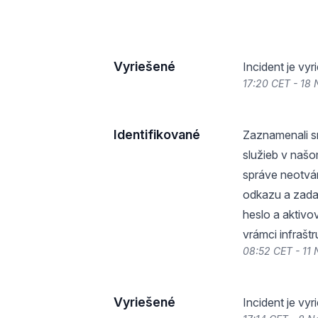
Vyriešené
Incident je vy
17:20 CET - 18
Identifikované
Zaznamenali s
služieb v našo
správe neotvár
odkazu a zada
heslo a aktivo
vrámci infrašt
08:52 CET - 11
Vyriešené
Incident je vy