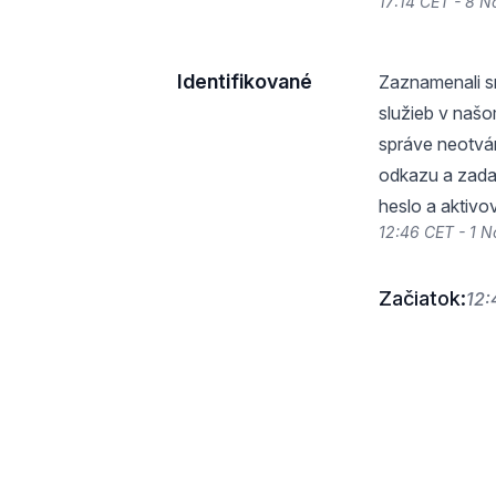
17:14 CET - 8 
Identifikované
Zaznamenali s
služieb v našo
správe neotvár
odkazu a zada
heslo a aktivo
12:46 CET - 1 
Začiatok:
12: